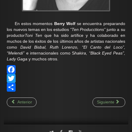
En estos momentos
Berry Wolf
se encuentra preparando
los nuevos temas en los estudios
“Ten Producctions”
junto a su
productor
Toni Ten
que ha sido artífice y ha colaborado en
muchos de los éxitos de los últimos años de artistas nacionales
como
David Bisbal, Ruth Lorenzo, “El Canto del Loco”,
“Melendi”
e internacionales como S
hakira, “Black Eyed Peas”,
Lady Gaga
y muchos otros.
F
a
T
c
w
S
Anterior
Siguiente
e
i
h
b
t
a
o
t
r
o
e
e